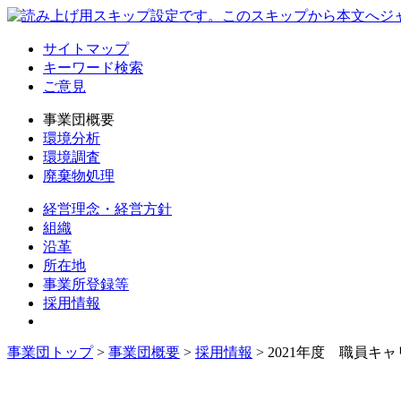
サイトマップ
キーワード検索
ご意見
事業団概要
環境分析
環境調査
廃棄物処理
経営理念・経営方針
組織
沿革
所在地
事業所登録等
採用情報
事業団トップ
>
事業団概要
>
採用情報
>
2021年度 職員キ