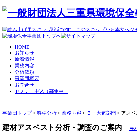
HOME
お知らせ
新着情報
業務内容
分析依頼
事業団概要
お問合せ
セミナー申込（募集中）
事業団トップ
>
科学分析
>
業務内容
>
５：大気部門
>
アスベ
建材アスベスト分析・調査のご案内
⇒