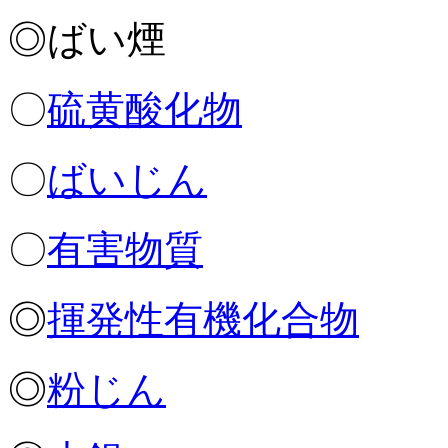
◎ばい煙
〇
硫黄酸化物
〇
ばいじん
〇
有害物質
◎
揮発性有機化合物
◎
粉じん