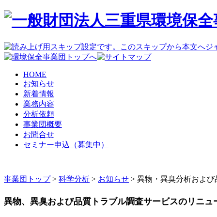
HOME
お知らせ
新着情報
業務内容
分析依頼
事業団概要
お問合せ
セミナー申込（募集中）
事業団トップ
>
科学分析
>
お知らせ
>
異物・異臭分析および
異物、異臭および品質トラブル調査サービスのリニュ