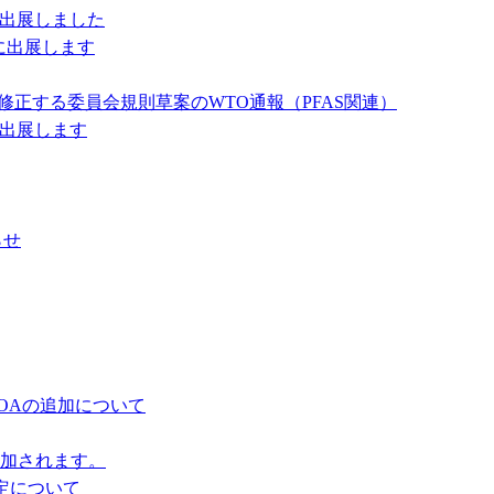
に出展しました
）に出展します
ⅩⅦを修正する委員会規則草案のWTO通報（PFAS関連）
に出展します
らせ
FOAの追加について
追加されます。
定について