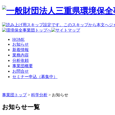
HOME
お知らせ
新着情報
業務内容
分析依頼
事業団概要
お問合せ
セミナー申込（募集中）
事業団トップ
>
科学分析
>
お知らせ
お知らせ一覧