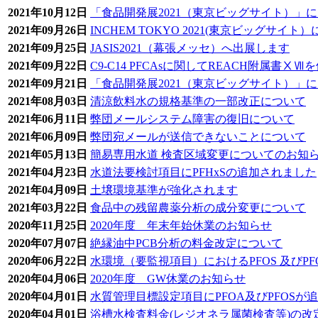
2021年10月12日
「食品開発展2021（東京ビッグサイト）」
2021年09月26日
INCHEM TOKYO 2021(東京ビッグサイト
2021年09月25日
JASIS2021（幕張メッセ）へ出展します
2021年09月22日
C9-C14 PFCAsに関してREACH附属書
2021年09月21日
「食品開発展2021（東京ビッグサイト）」
2021年08月03日
清涼飲料水の規格基準の一部改正について
2021年06月11日
弊団メールシステム障害の復旧について
2021年06月09日
弊団宛メールが送信できないことについて
2021年05月13日
簡易専用水道 検査区域変更についてのお知
2021年04月23日
水道法要検討項目にPFHxSの追加されました
2021年04月09日
土壌環境基準が強化されます
2021年03月22日
食品中の残留農薬分析の成分変更について
2020年11月25日
2020年度 年末年始休業のお知らせ
2020年07月07日
絶縁油中PCB分析の料金改定について
2020年06月22日
水環境（要監視項目）におけるPFOS 及びP
2020年04月06日
2020年度 GW休業のお知らせ
2020年04月01日
水質管理目標設定項目にPFOA及びPFOSが
2020年04月01日
浴槽水検査料金(レジオネラ属菌検査等)の改